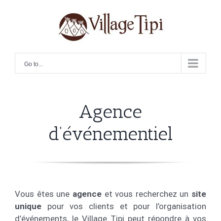
Skip
for:
Search
to
for:
content
Go to...
Agence
d’événementiel
Vous êtes une
agence
et vous recherchez un
site
unique
pour vos clients et pour l’organisation
d’événements, le Village Tipi peut répondre à vos