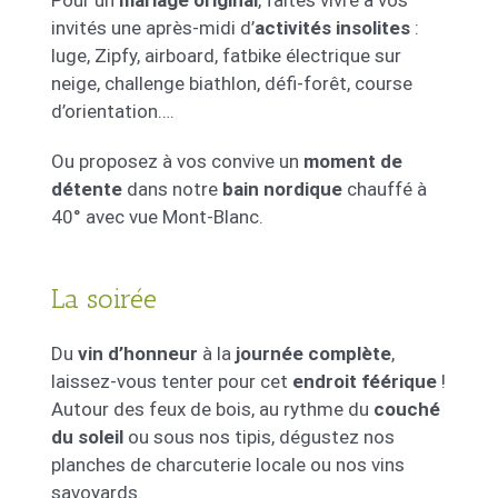
Pour un
mariage original
, faites vivre à vos
invités une après-midi d’
activités insolites
:
luge, Zipfy, airboard, fatbike électrique sur
neige, challenge biathlon, défi-forêt, course
d’orientation….
Ou proposez à vos convive un
moment de
détente
dans notre
bain nordique
chauffé à
40° avec vue Mont-Blanc.
La soirée
Du
vin d’honneur
à la
journée complète
,
laissez-vous tenter pour cet
endroit féérique
!
Autour des feux de bois, au rythme du
couché
du soleil
ou sous nos tipis, dégustez nos
planches de charcuterie locale ou nos vins
savoyards.