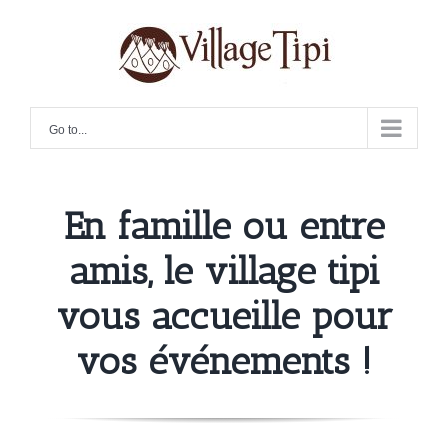
Skip
for:
Search
to
for:
content
Go to...
En famille ou entre
amis, le village tipi
vous accueille pour
vos événements !